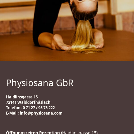
Physiosana GbR
Haidlinsgasse 15
72141 Walddorfhäslach
Telefon: 0 71 27 / 95 75 222
E-Mail:
info@physiosana.com
Öffnungszeiten Rezeption
(Haidlinsgasse 15)