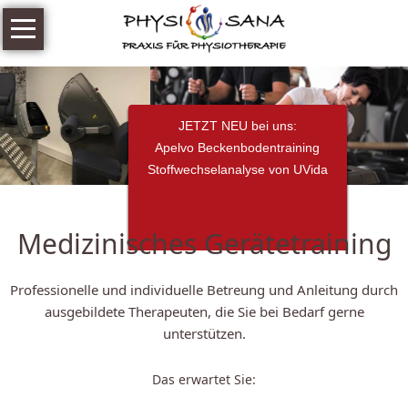
Navigation
Home
überspringen
Aktuelles
Wissenswertes
JETZT NEU bei uns:
Physiotherapie
Apelvo Beckenbodentraining
Stoffwechselanalyse von UVida
Unsere
Angebote
&
Medizinisches Gerätetraining
Preise
Medizinisches
Professionelle und individuelle Betreung und Anleitung durch
Gerätetraining
ausgebildete Therapeuten, die Sie bei Bedarf gerne
unterstützen.
Unsere
Angebote
Das erwartet Sie:
&