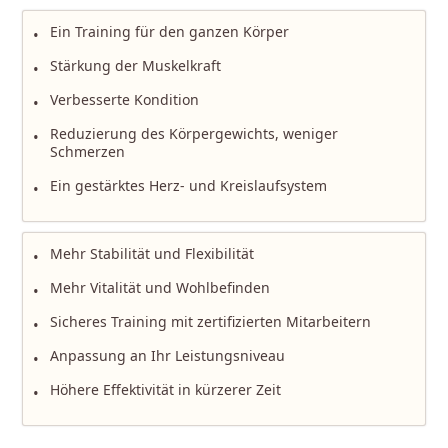
Preise
Ein Training für den ganzen Körper
•
Über
Stärkung der Muskelkraft
uns
•
Verbesserte Kondition
•
Unser
Team
Reduzierung des Körpergewichts, weniger
•
Schmerzen
Stellenangebote
Ein gestärktes Herz- und Kreislaufsystem
•
Kontakt
Mehr Stabilität und Flexibilität
Gutscheine
•
Mehr Vitalität und Wohlbefinden
•
Sicheres Training mit zertifizierten Mitarbeitern
•
Anpassung an Ihr Leistungsniveau
•
Höhere Effektivität in kürzerer Zeit
•